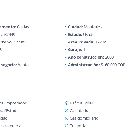
amento:
Caldas
Ciudad:
Manizales
7532449
Estado:
Usado
rreno:
172 m²
Área Privada:
172 m²
3
Garaje:
1
Año construcción:
2000
 negocio:
Venta
Administración:
$160.000 COP
os Empotrados
Baño auxiliar
eca/Estudio
Calentador
cidad
Gas domiciliario
e lavandería
Trifamiliar