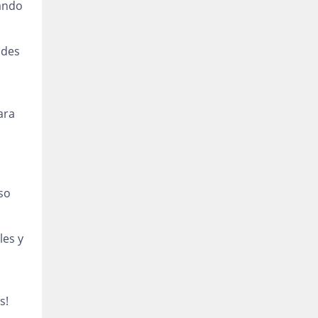
nando
ades
ara
so
les y
s!