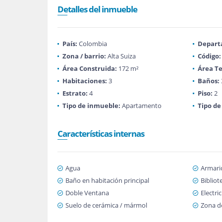
Detalles del inmueble
País:
Colombia
Depart
Zona / barrio:
Alta Suiza
Código:
Área Construida:
172 m²
Área Te
Habitaciones:
3
Baños:
Estrato:
4
Piso:
2
Tipo de inmueble:
Apartamento
Tipo de
Características internas
Agua
Armari
Baño en habitación principal
Bibliot
Doble Ventana
Electri
Suelo de cerámica / mármol
Zona d