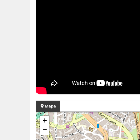
Mapa
+
−