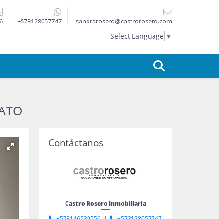
6
+573128057747
sandrarosero@castrorosero.com
Select Language
▼
RATO
Contáctanos
Castro Rosero Inmobiliaria
+573146539556
|
+573128057747