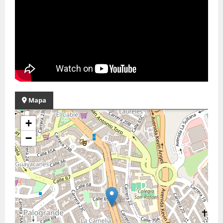
Mapa
+
−