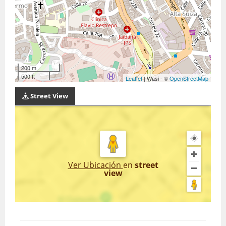
200 m
500 ft
Leaflet
| Wasi - ©
OpenStreetMap
Street View
Ver Ubicación
en
street
view