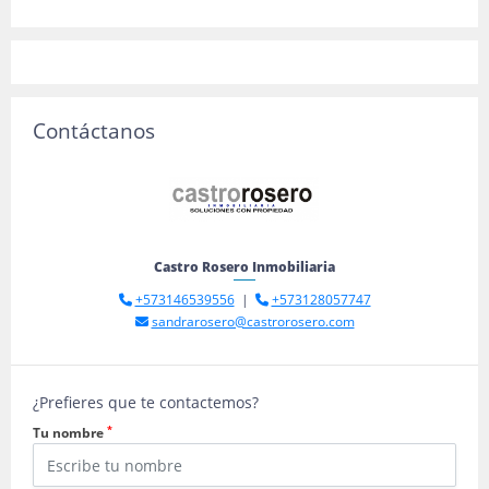
Contáctanos
Castro Rosero Inmobiliaria
+573146539556
|
+573128057747
sandrarosero@castrorosero.com
¿Prefieres que te contactemos?
*
Tu nombre