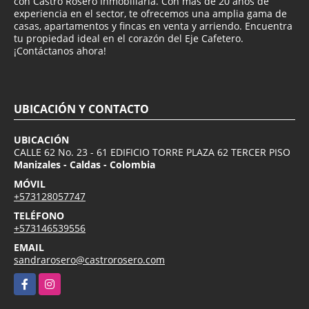
con Castro Rosero Inmobiliaria. Con más de 20 años de
experiencia en el sector, te ofrecemos una amplia gama de
casas, apartamentos y fincas en venta y arriendo. Encuentra
tu propiedad ideal en el corazón del Eje Cafetero.
¡Contáctanos ahora!
UBICACIÓN Y CONTACTO
UBICACIÓN
CALLE 62 No. 23 - 61 EDIFICIO TORRE PLAZA 62 TERCER PISO
Manizales - Caldas - Colombia
MÓVIL
+573128057747
TELÉFONO
+573146539556
EMAIL
sandrarosero@castrorosero.com
Facebook
Instagram