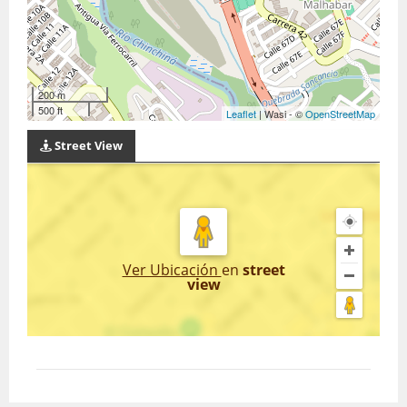
200 m
500 ft
Leaflet
| Wasi - ©
OpenStreetMap
Street View
Ver Ubicación
en
street
view