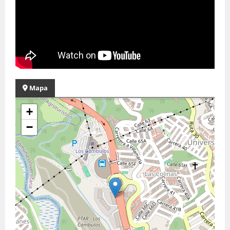
Mapa
+
−