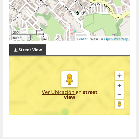
200 m
500 ft
Leaflet
| Wasi - ©
OpenStreetMap
Street View
Ver Ubicación
en
street
view