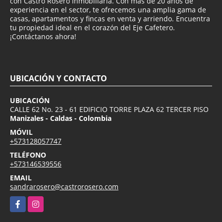
con Castro Rosero Inmobiliaria. Con más de 20 años de
experiencia en el sector, te ofrecemos una amplia gama de
casas, apartamentos y fincas en venta y arriendo. Encuentra
tu propiedad ideal en el corazón del Eje Cafetero.
¡Contáctanos ahora!
UBICACIÓN Y CONTACTO
UBICACIÓN
CALLE 62 No. 23 - 61 EDIFICIO TORRE PLAZA 62 TERCER PISO
Manizales - Caldas - Colombia
MÓVIL
+573128057747
TELÉFONO
+573146539556
EMAIL
sandrarosero@castrorosero.com
Facebook
Instagram