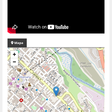
Mapa
+
−