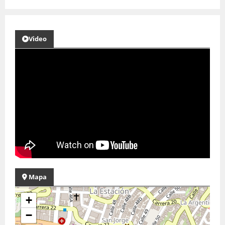
Video
Mapa
+
−