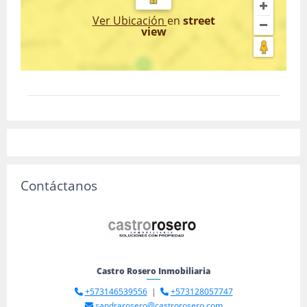
Ver Ubicación
en
street
view
Contáctanos
Castro Rosero Inmobiliaria
+573146539556
|
+573128057747
sandrarosero@castrorosero.com