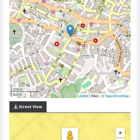
200 m
500 ft
Leaflet
| Wasi - ©
OpenStreetMap
Street View