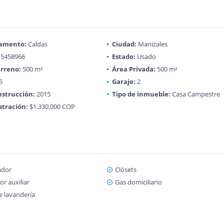
amento:
Caldas
Ciudad:
Manizales
5458966
Estado:
Usado
rreno:
500 m²
Área Privada:
500 m²
5
Garaje:
2
strucción:
2015
Tipo de inmueble:
Casa Campestre
tración:
$1.330.000 COP
ador
Clósets
r auxiliar
Gas domiciliario
e lavandería