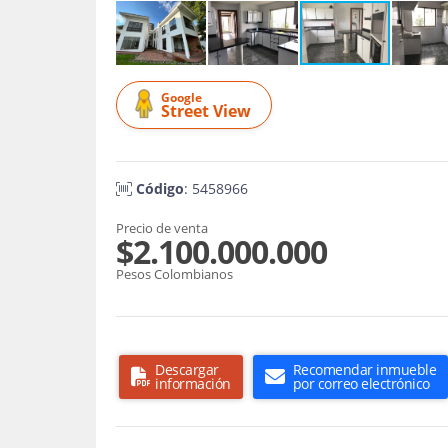
Google
Street View
Código
: 5458966
Precio de venta
$2.100.000.000
Pesos Colombianos
Descargar
Recomendar inmueble
información
por correo electrónico