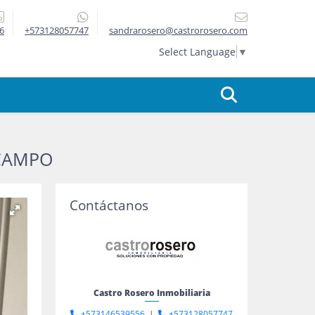
6
+573128057747
sandrarosero@castrorosero.com
Select Language
▼
 CAMPO
Contáctanos
Castro Rosero Inmobiliaria
+573146539556
|
+573128057747