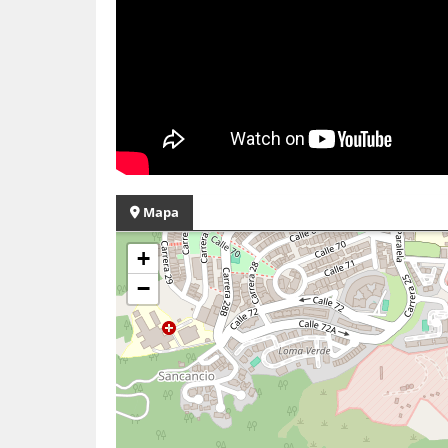
Mapa
+
−