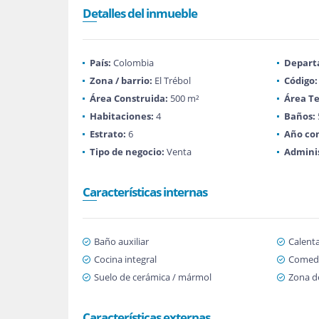
Detalles del inmueble
País:
Colombia
Depart
Zona / barrio:
El Trébol
Código:
Área Construida:
500 m²
Área Te
Habitaciones:
4
Baños:
Estrato:
6
Año con
Tipo de negocio:
Venta
Adminis
Características internas
Baño auxiliar
Calent
Cocina integral
Comedo
Suelo de cerámica / mármol
Zona d
Características externas