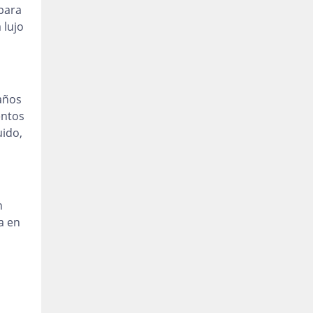
 para
 lujo
años
entos
uido,
n
a en