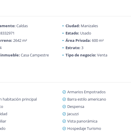
amento:
Caldas
Ciudad:
Manizales
8332971
Estado:
Usado
rreno:
2642 m²
Área Privada:
600 m²
4
Estrato:
3
 inmueble:
Casa Campestre
Tipo de negocio:
Venta
Armarios Empotrados
 habitación principal
Barra estilo americano
to
Despensa
cidad
Jacuzzi
liar
Vista panorámica
ado
Hospedaje Turismo