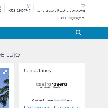
6
+573128057747
sandrarosero@castrorosero.com
Select Language
▼
E LUJO
Contáctanos
Castro Rosero Inmobiliaria
+573146539556
|
+573128057747