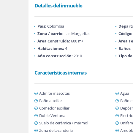
Detalles del inmueble
País:
Colombia
Depart
Zona / barrio:
Las Margaritas
Código:
Área Construida:
600 m²
Área Te
Habitaciones:
4
Baños:
Año construcción:
2010
Tipo de
Características internas
Admite mascotas
Agua
Baño auxiliar
Baño en
Comedor auxiliar
Depósi
Doble Ventana
Electri
Suelo de cerámica / mármol
Unifami
Zona de lavandería
Amobl