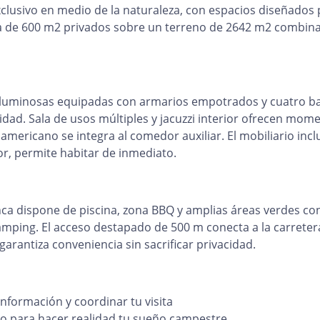
xclusivo en medio de la naturaleza, con espacios diseñados
ada de 600 m2 privados sobre un terreno de 2642 m2 combina
s luminosas equipadas con armarios empotrados y cuatro b
ad. Sala de usos múltiples y jacuzzi interior ofrecen mom
 americano se integra al comedor auxiliar. El mobiliario incl
r, permite habitar de inmediato.
inca dispone de piscina, zona BBQ y amplias áreas verdes co
camping. El acceso destapado de 500 m conecta a la carreter
garantiza conveniencia sin sacrificar privacidad.
nformación y coordinar tu visita
 para hacer realidad tu sueño campestre.