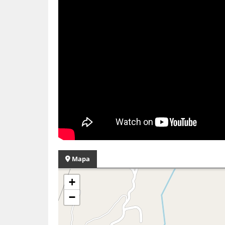
Mapa
+
−