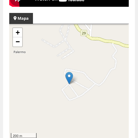
Mapa
+
−
200 m