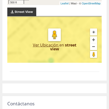
500 ft
Leaflet
| Wasi - ©
OpenStreetMap
Street View
Ver Ubicación
en
street
view
Contáctanos