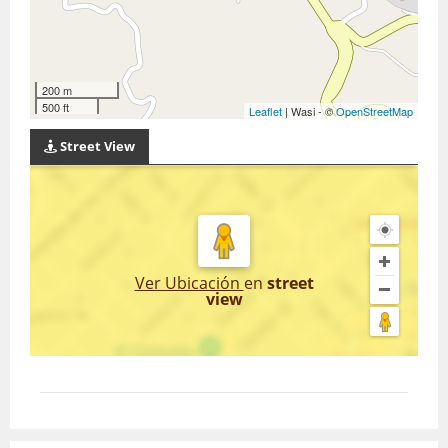
200 m
500 ft
Leaflet
| Wasi - ©
OpenStreetMap
Street View
Ver Ubicación
en
street
view