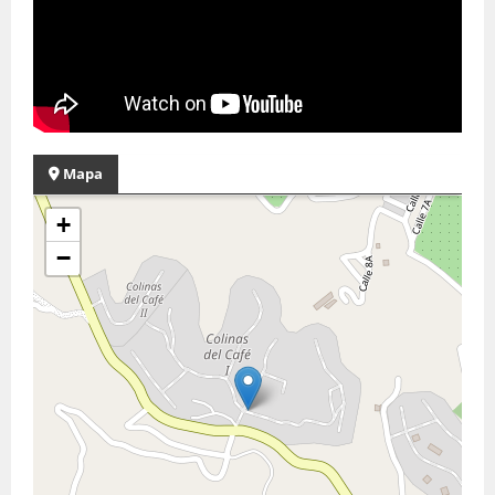
Mapa
+
−