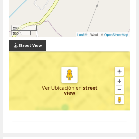
200 m
500 ft
Leaflet
| Wasi - ©
OpenStreetMap
Street View
Ver Ubicación
en
street
view