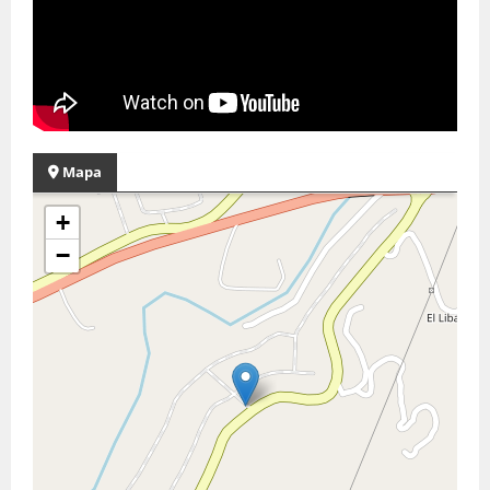
Mapa
+
−