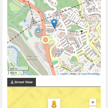
200 m
500 ft
Leaflet
| Wasi - ©
OpenStreetMap
Street View