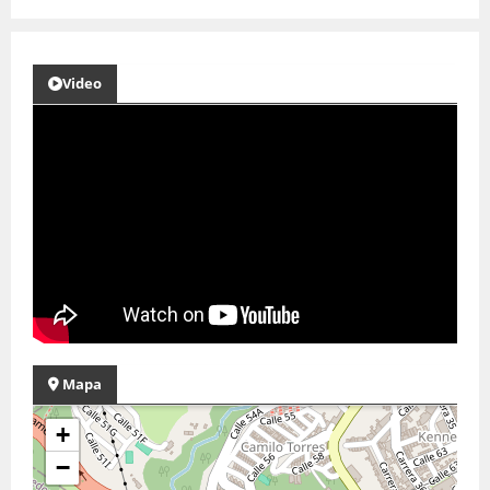
Video
Mapa
+
−