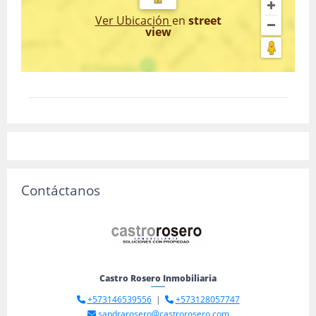
Ver Ubicación
en
street
view
Contáctanos
Castro Rosero Inmobiliaria
+573146539556
|
+573128057747
sandrarosero@castrorosero.com