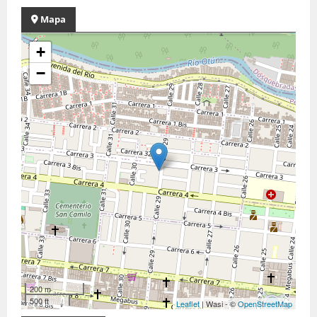
Mapa
+
−
200 m
500 ft
Leaflet
| Wasi - ©
OpenStreetMap