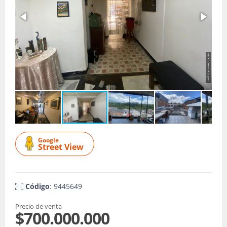
Google
Street View
Código
: 9445649
Precio de venta
$700.000.000