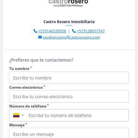
Castro Rosero Inmobiliaria
+573146539556
|
+573128057747
sandrarosero@castrorosero.com
¿Prefieres que te contactemos?
*
Tu nombre
*
Correo electrónico
*
Número de teléfono
▼
*
Mensaje