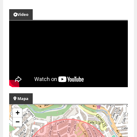
Video
Mapa
+
−