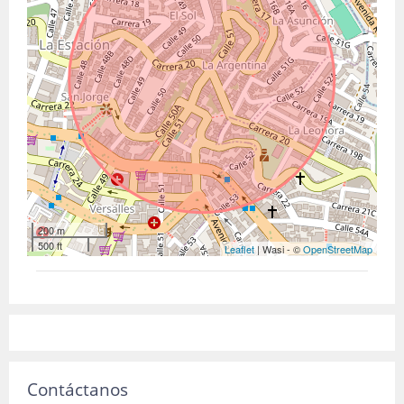
200 m
500 ft
Leaflet
| Wasi - ©
OpenStreetMap
Contáctanos