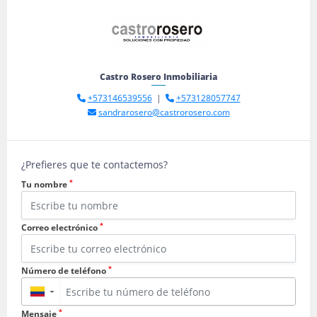
Castro Rosero Inmobiliaria
+573146539556
|
+573128057747
sandrarosero@castrorosero.com
¿Prefieres que te contactemos?
*
Tu nombre
*
Correo electrónico
*
Número de teléfono
▼
*
Mensaje