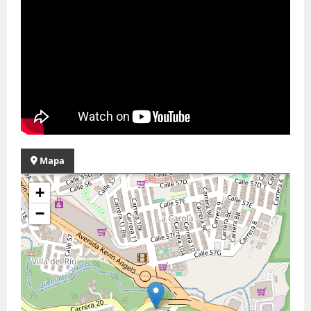
Mapa
+
−