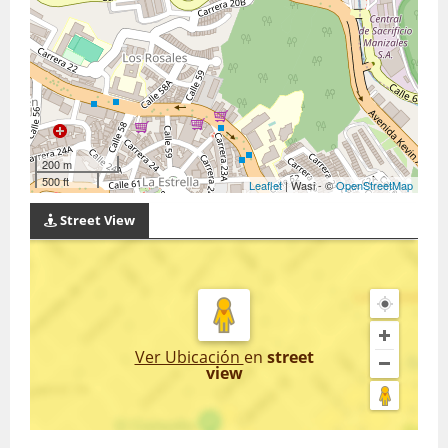
200 m
500 ft
Leaflet
| Wasi - ©
OpenStreetMap
Street View
Ver Ubicación
en
street
view