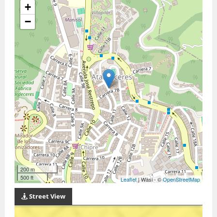
+
−
200 m
500 ft
Leaflet
| Wasi - ©
OpenStreetMap
Street View