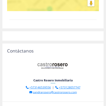
Contáctanos
Castro Rosero Inmobiliaria
+573146539556
|
+573128057747
sandrarosero@castrorosero.com