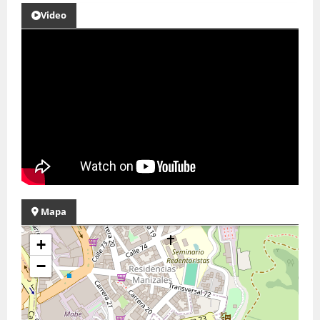
Video
Mapa
+
−