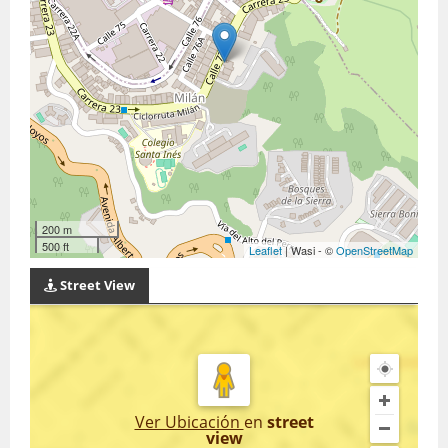
200 m
500 ft
Leaflet
| Wasi - ©
OpenStreetMap
Street View
Ver Ubicación
en
street
view