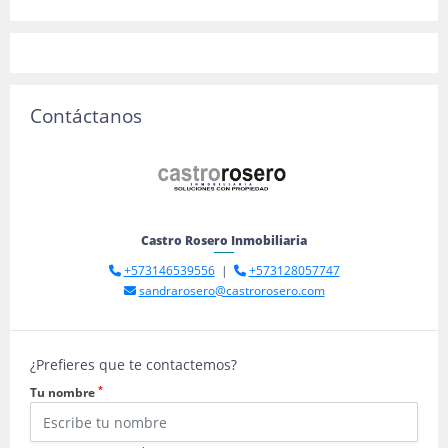
Contáctanos
Castro Rosero Inmobiliaria
+573146539556
|
+573128057747
sandrarosero@castrorosero.com
¿Prefieres que te contactemos?
*
Tu nombre