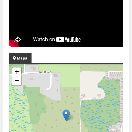
Mapa
+
−