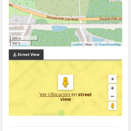
200 m
500 ft
Leaflet
| Wasi - ©
OpenStreetMap
Street View
Ver Ubicación
en
street
view