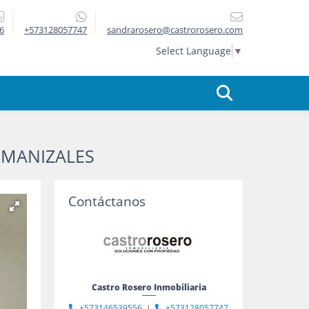
6
+573128057747
sandrarosero@castrorosero.com
Select Language
▼
 MANIZALES
Contáctanos
Castro Rosero Inmobiliaria
+573146539556
|
+573128057747