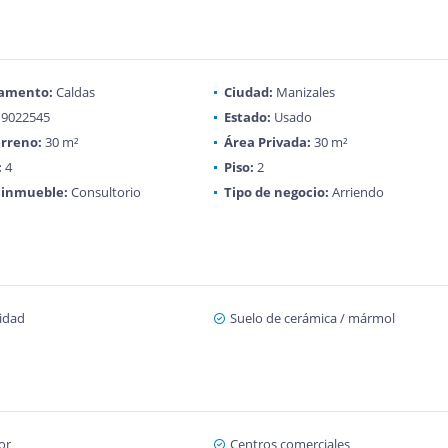
amento:
Caldas
Ciudad:
Manizales
9022545
Estado:
Usado
rreno:
30 m²
Área Privada:
30 m²
:
4
Piso:
2
 inmueble:
Consultorio
Tipo de negocio:
Arriendo
cidad
Suelo de cerámica / mármol
or
Centros comerciales