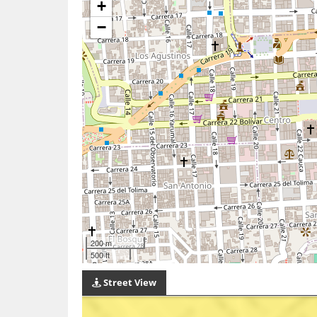
+
−
200 m
500 ft
Street View