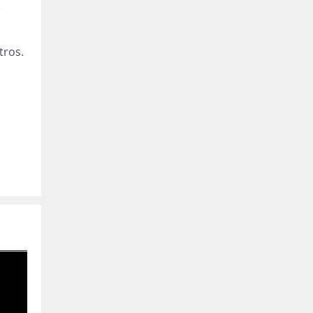
e
tros.