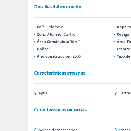
Detalles del inmueble
País:
Colombia
Depart
Zona / barrio:
Centro
Código:
Área Construida:
30 m²
Área Te
Baño:
1
Estrato
Año construcción:
2000
Tipo de
Características internas
Agua
Electri
Características externas
Acceso discapacitados
Ascens