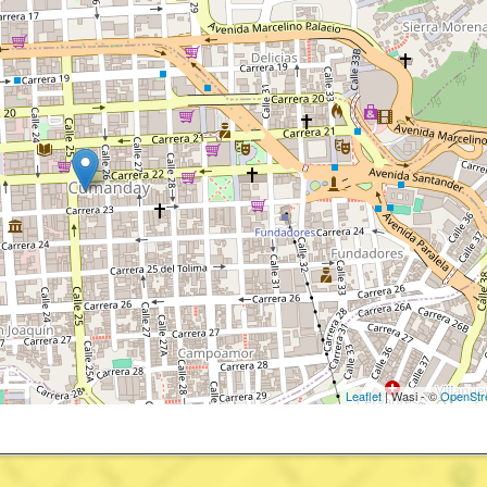
Leaflet
| Wasi - ©
OpenStr