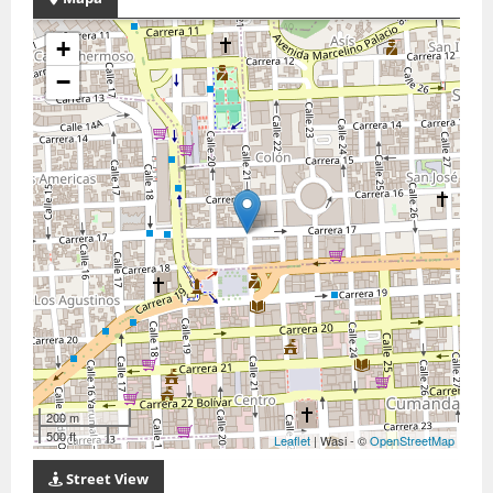
+
−
200 m
500 ft
Leaflet
| Wasi - ©
OpenStreetMap
Street View