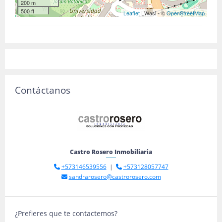
200 m
500 ft
Leaflet
| Wasi - ©
OpenStreetMap
Contáctanos
Castro Rosero Inmobiliaria
+573146539556
|
+573128057747
sandrarosero@castrorosero.com
¿Prefieres que te contactemos?