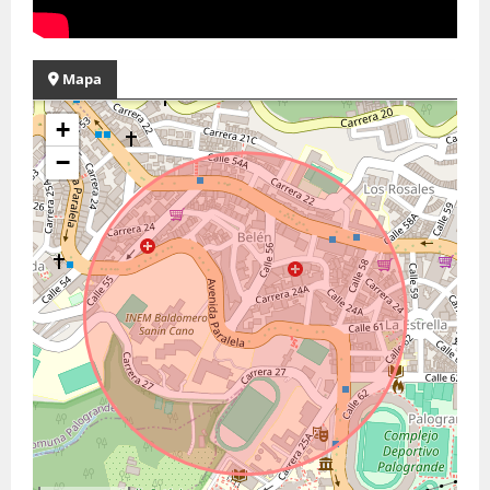
Mapa
+
−