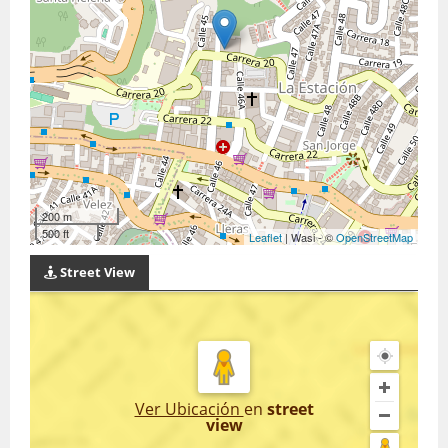
200 m
500 ft
Leaflet
| Wasi - ©
OpenStreetMap
Street View
Ver Ubicación
en
street
view