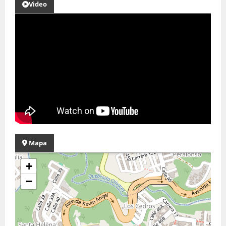
Video
Mapa
+
−