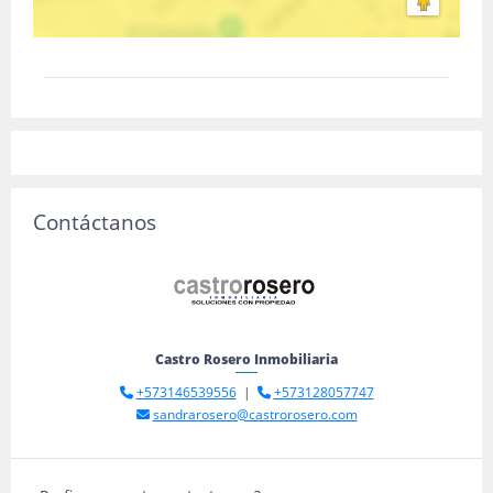
Contáctanos
Castro Rosero Inmobiliaria
+573146539556
|
+573128057747
sandrarosero@castrorosero.com