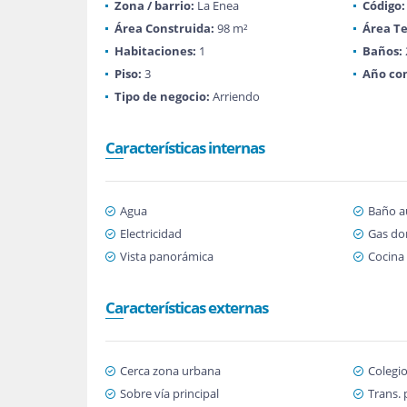
Zona / barrio:
La Enea
Código:
Área Construida:
98 m²
Área Te
Habitaciones:
1
Baños:
Piso:
3
Año con
Tipo de negocio:
Arriendo
Características internas
Agua
Baño au
Electricidad
Gas dom
Vista panorámica
Cocina 
Características externas
Cerca zona urbana
Colegio
Sobre vía principal
Trans. 