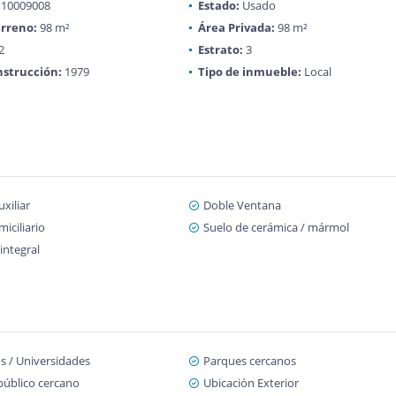
10009008
Estado:
Usado
rreno:
98 m²
Área Privada:
98 m²
2
Estrato:
3
strucción:
1979
Tipo de inmueble:
Local
xiliar
Doble Ventana
iciliario
Suelo de cerámica / mármol
integral
s / Universidades
Parques cercanos
público cercano
Ubicación Exterior