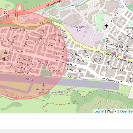
Leaflet
| Wasi - ©
OpenStr