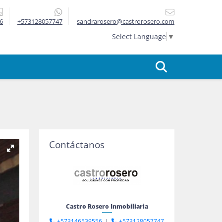
6
+573128057747
sandrarosero@castrorosero.com
Select Language
▼
Contáctanos
Castro Rosero Inmobiliaria
+573146539556
|
+573128057747