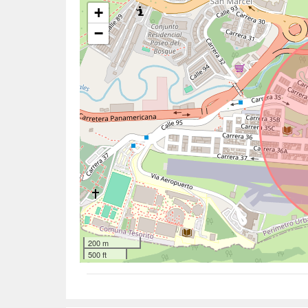
+
−
200 m
500 ft