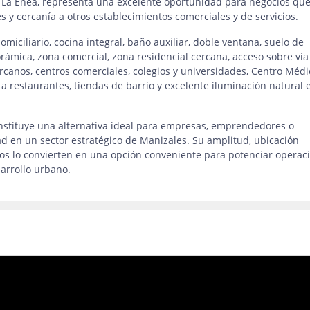
n La Enea, representa una excelente oportunidad para negocios qu
es y cercanía a otros establecimientos comerciales y de servicios.
miciliario, cocina integral, baño auxiliar, doble ventana, suelo de
rámica, zona comercial, zona residencial cercana, acceso sobre vía
rcanos, centros comerciales, colegios y universidades, Centro Médi
a restaurantes, tiendas de barrio y excelente iluminación natural 
onstituye una alternativa ideal para empresas, emprendedores o
d en un sector estratégico de Manizales. Su amplitud, ubicación
ios lo convierten en una opción conveniente para potenciar operac
sarrollo urbano.