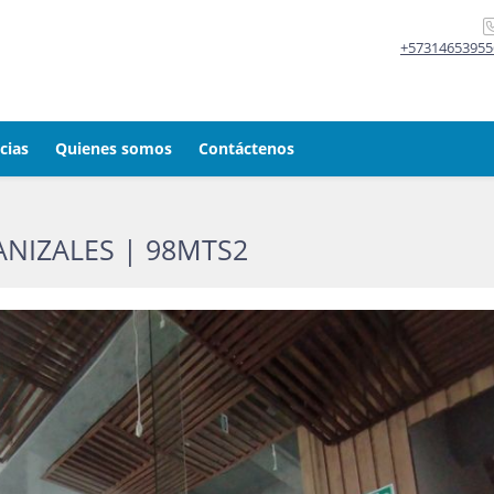
+57314653955
cias
Quienes somos
Contáctenos
NIZALES | 98MTS2