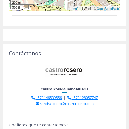
200 m
500 ft
Leaflet
| Wasi - ©
OpenStreetMap
Contáctanos
Castro Rosero Inmobiliaria
+573146539556
|
+573128057747
sandrarosero@castrorosero.com
¿Prefieres que te contactemos?