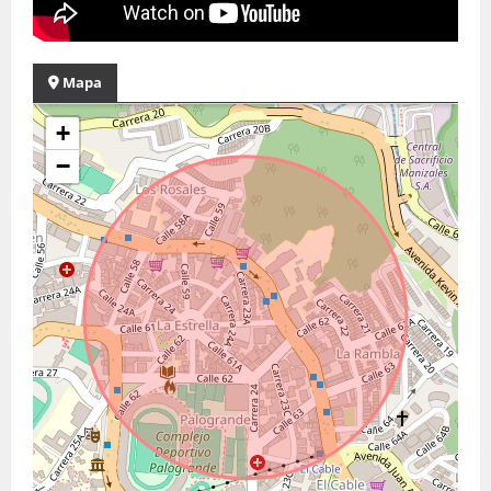
Mapa
+
−