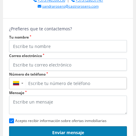
+573146539556
|
+573128057747
sandrarosero@castrorosero.com
¿Prefieres que te contactemos?
*
Tu nombre
*
Correo electrónico
*
Número de teléfono
▼
*
Mensaje
Acepto recibir información sobre ofertas inmobiliarias
Enviar mensaje