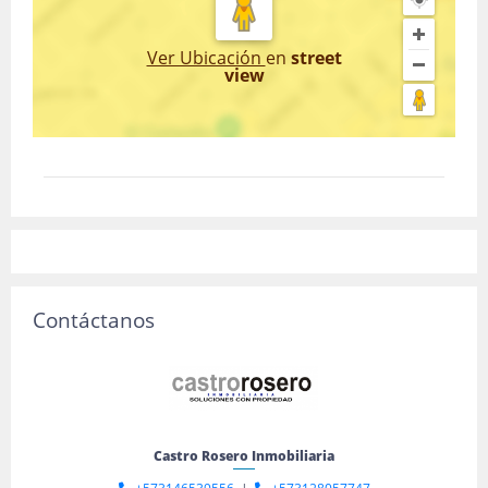
Ver Ubicación
en
street
view
Contáctanos
Castro Rosero Inmobiliaria