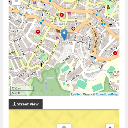
−
200 m
500 ft
Leaflet
| Wasi - ©
OpenStreetMap
Street View