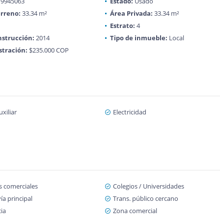
9945063
Estado:
Usado
rreno:
33.34 m²
Área Privada:
33.34 m²
Estrato:
4
strucción:
2014
Tipo de inmueble:
Local
tración:
$235.000 COP
xiliar
Electricidad
s comerciales
Colegios / Universidades
ía principal
Trans. público cercano
cia
Zona comercial