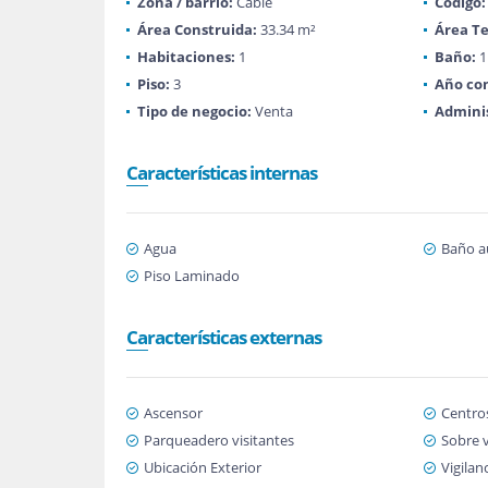
Zona / barrio:
Cable
Código:
Área Construida:
33.34 m²
Área Te
Habitaciones:
1
Baño:
1
Piso:
3
Año con
Tipo de negocio:
Venta
Adminis
Características internas
Agua
Baño au
Piso Laminado
Características externas
Ascensor
Centro
Parqueadero visitantes
Sobre v
Ubicación Exterior
Vigilan