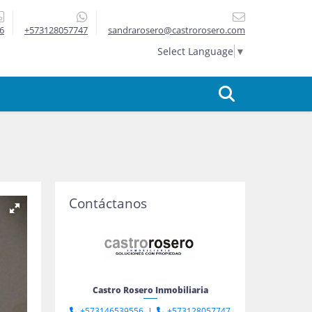
6
+573128057747
sandrarosero@castrorosero.com
Select Language
▼
Contáctanos
Castro Rosero Inmobiliaria
+573146539556
|
+573128057747