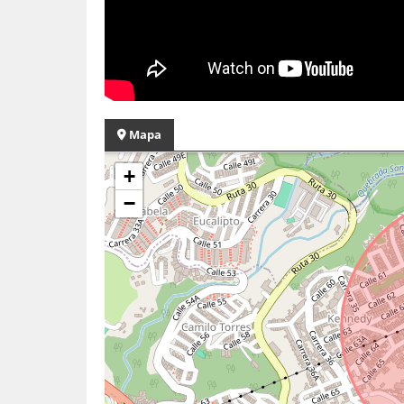
Mapa
+
−