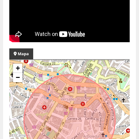
Mapa
+
−