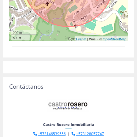
200 m
500 ft
Leaflet
| Wasi - ©
OpenStreetMap
Contáctanos
Castro Rosero Inmobiliaria
+573146539556
|
+573128057747