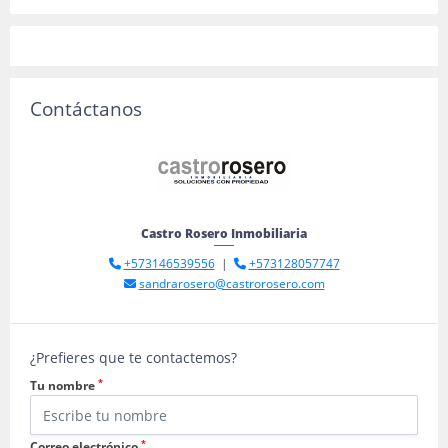
Contáctanos
Castro Rosero Inmobiliaria
+573146539556
|
+573128057747
sandrarosero@castrorosero.com
¿Prefieres que te contactemos?
*
Tu nombre
*
Correo electrónico