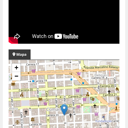
Mapa
+
−