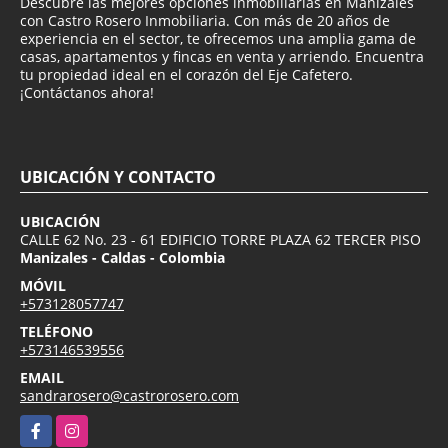
Descubre las mejores opciones inmobiliarias en Manizales
con Castro Rosero Inmobiliaria. Con más de 20 años de
experiencia en el sector, te ofrecemos una amplia gama de
casas, apartamentos y fincas en venta y arriendo. Encuentra
tu propiedad ideal en el corazón del Eje Cafetero.
¡Contáctanos ahora!
UBICACIÓN Y CONTACTO
UBICACIÓN
CALLE 62 No. 23 - 61 EDIFICIO TORRE PLAZA 62 TERCER PISO
Manizales - Caldas - Colombia
MÓVIL
+573128057747
TELÉFONO
+573146539556
EMAIL
sandrarosero@castrorosero.com
Facebook
Instagram