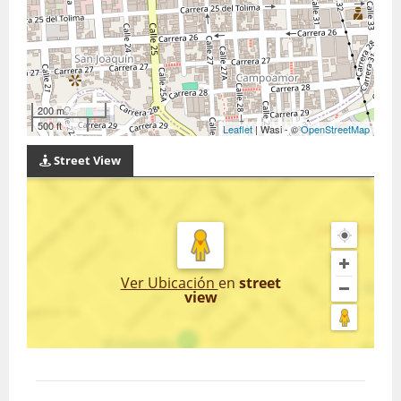
200 m
500 ft
Leaflet
| Wasi - ©
OpenStreetMap
Street View
Ver Ubicación
en
street
view