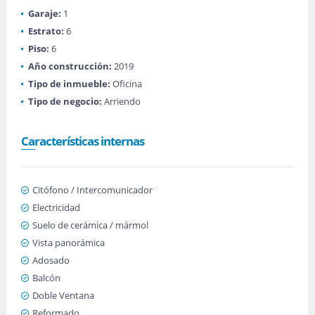
Garaje:
1
Estrato:
6
Piso:
6
Año construcción:
2019
Tipo de inmueble:
Oficina
Tipo de negocio:
Arriendo
Características internas
Citófono / Intercomunicador
Electricidad
Suelo de cerámica / mármol
Vista panorámica
Adosado
Balcón
Doble Ventana
Reformado