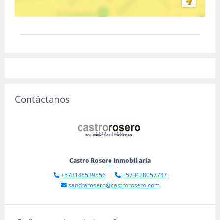
Contáctanos
Castro Rosero Inmobiliaria
+573146539556
|
+573128057747
sandrarosero@castrorosero.com