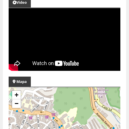
Video
Mapa
+
−