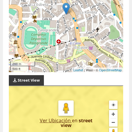
200 m
500 ft
Leaflet
| Wasi - ©
OpenStreetMap
Street View
Ver Ubicación
en
street
view