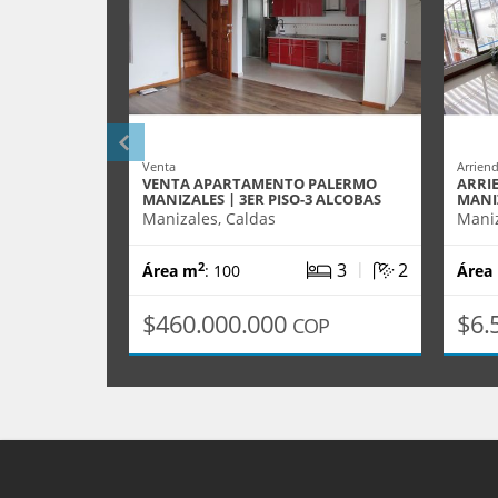
Venta
Arrien
VENTA APARTAMENTO PALERMO
ARRI
MANIZALES | 3ER PISO-3 ALCOBAS
MANI
Manizales, Caldas
Maniz
|
3
2
2
Área m
: 100
Área
$460.000.000
$6.
COP