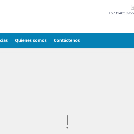
+57314653955
cias
Quienes somos
Contáctenos