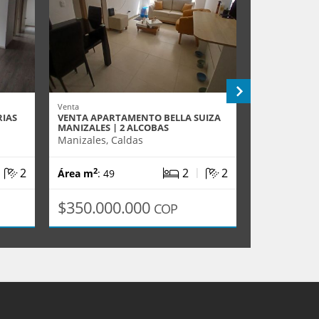
Venta
Arriendo
IAS
VENTA APARTAMENTO BELLA SUIZA
ARRIENDO A
MANIZALES | 2 ALCOBAS
RIO MANIZA
Manizales, Caldas
Manizales, 
|
|
2
2
2
2
2
Área m
: 49
Área m
: 60
$350.000.000
$2.000.
COP