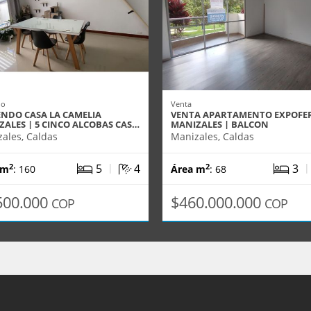
do
Venta
ENDO CASA LA CAMELIA
VENTA APARTAMENTO EXPOFER
ZALES | 5 CINCO ALCOBAS CAS…
MANIZALES | BALCON
ales, Caldas
Manizales, Caldas
|
5
4
3
2
2
 m
: 160
Área m
: 68
500.000
$460.000.000
COP
COP