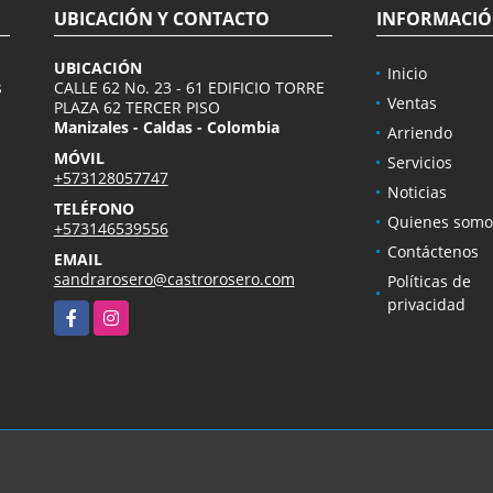
UBICACIÓN Y CONTACTO
INFORMACI
UBICACIÓN
Inicio
s
CALLE 62 No. 23 - 61 EDIFICIO TORRE
Ventas
PLAZA 62 TERCER PISO
Manizales - Caldas - Colombia
Arriendo
MÓVIL
Servicios
+573128057747
Noticias
TELÉFONO
Quienes somo
+573146539556
Contáctenos
EMAIL
sandrarosero@castrorosero.com
Políticas de
privacidad
Facebook
Instagram