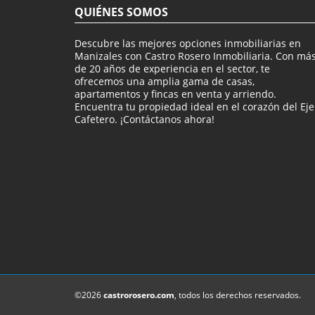
QUIÉNES SOMOS
Descubre las mejores opciones inmobiliarias en
Manizales con Castro Rosero Inmobiliaria. Con má
de 20 años de experiencia en el sector, te
ofrecemos una amplia gama de casas,
apartamentos y fincas en venta y arriendo.
Encuentra tu propiedad ideal en el corazón del Eje
Cafetero. ¡Contáctanos ahora!
©2026
castrorosero.com
, todos los derechos reservados.