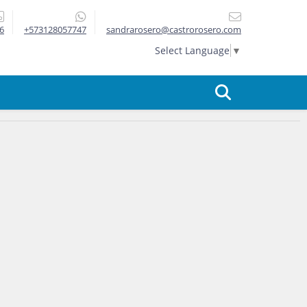
6
+573128057747
sandrarosero@castrorosero.com
Select Language
▼